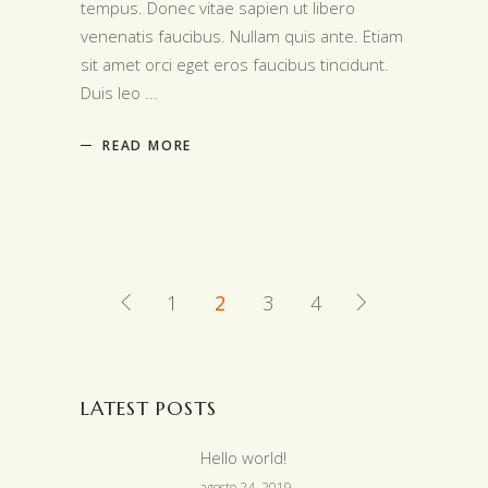
tempus. Donec vitae sapien ut libero
venenatis faucibus. Nullam quis ante. Etiam
sit amet orci eget eros faucibus tincidunt.
Duis leo
READ MORE
1
2
3
4
LATEST POSTS
Hello world!
agosto 24, 2019