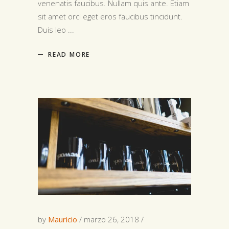
venenatis faucibus. Nullam quis ante. Etiam
sit amet orci eget eros faucibus tincidunt.
Duis leo
READ MORE
by
Mauricio
marzo 26, 2018