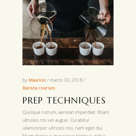
by
Mauricio
marzo 30, 2018
Barista courses
PREP TECHNIQUES
Quisque rutrum, aenean imperdiet. Etiam
ultricies nisi vel augue. Curabitur
ullamcorper ultricies nisi, nam eget dui.
Etiam rhoncus maecenas tempus, tellus