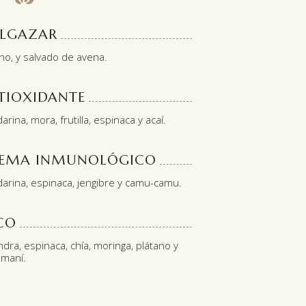
ELGAZAR
ino, y salvado de avena.
TIOXIDANTE
rina, mora, frutilla, espinaca y acaí.
STEMA INMUNOLÓGICO
arina, espinaca, jengibre y camu-camu.
CO
ra, espinaca, chía, moringa, plátano y
 maní.