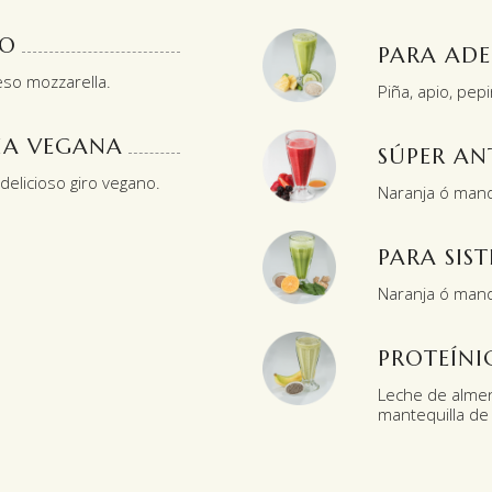
NO
PARA AD
eso mozzarella.
Piña, apio, pep
IA VEGANA
SÚPER AN
delicioso giro vegano.
Naranja ó manda
PARA SI
Naranja ó mand
PROTEÍNI
Leche de almend
mantequilla de