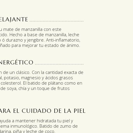
ELAJANTE
tu mate de manzanilla con este
tido. Hecho a base de manzanilla, leche
ó durazno y jengibre. Anti-inflamatorio,
señado para mejorar tu estado de ánimo.
NERGÉTICO
 de un clásico. Con la cantidad exacta de
l, potasio, magnesio y ácidos grasos
colesterol. El batido de plátano como en
de soya, chía y un toque de frutos
ARA EL CUIDADO DE LA PIEL
ayuda a mantener hidratada tu piel y
istema inmunológico. Batido de zumo de
rina, piña y leche de coco.