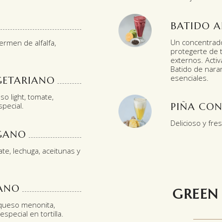
BATIDO A
Un concentrad
germen de alfalfa,
protegerte de 
externos. Acti
Batido de nara
esenciales.
GETARIANO
so light, tomate,
special.
PIÑA CON
Delicioso y fre
GANO
ate, lechuga, aceitunas y
IANO
GREEN
, queso menonita,
special en tortilla.