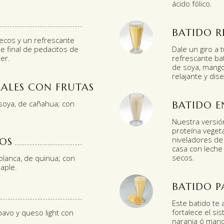
ácido fólico.
BATIDO R
secos y un refrescante
ue final de pedacitos de
Dale un giro a 
er.
refrescante ba
de soya, mango 
relajante y di
ALES CON FRUTAS
 soya, de cañahua; con
BATIDO E
Nuestra versión
proteína vegeta
niveladores de 
OS
casa con leche 
secos.
blanca, de quinua; con
maple.
BATIDO P
Este batido te 
fortalece el s
avo y queso light con
naranja ó manda