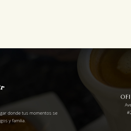
OF
Av
#2
lugar donde tus momentos se
gos y familia.