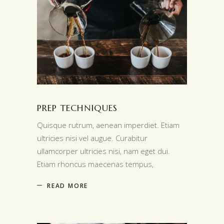
PREP TECHNIQUES
Quisque rutrum, aenean imperdiet. Etiam
ultricies nisi vel augue. Curabitur
ullamcorper ultricies nisi, nam eget dui.
Etiam rhoncus maecenas tempus,
READ MORE